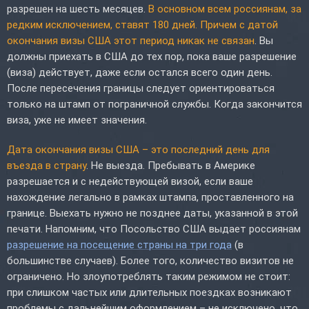
разрешен на шесть месяцев.
В основном всем россиянам, за
редким исключением, ставят 180 дней. Причем с датой
окончания визы США этот период никак не связан
. Вы
должны приехать в США до тех пор, пока ваше разрешение
(виза) действует, даже если остался всего один день.
После пересечения границы следует ориентироваться
только на штамп от пограничной службы. Когда закончится
виза, уже не имеет значения.
Дата окончания визы США – это последний день для
въезда в страну
. Не выезда. Пребывать в Америке
разрешается и с недействующей визой, если ваше
нахождение легально в рамках штампа, проставленного на
границе. Выехать нужно не позднее даты, указанной в этой
печати. Напомним, что Посольство США выдает россиянам
разрешение на посещение страны на три года
(в
большинстве случаев). Более того, количество визитов не
ограничено. Но злоупотреблять таким режимом не стоит:
при слишком частых или длительных поездках возникают
проблемы с дальнейшим оформлением – не исключено, что