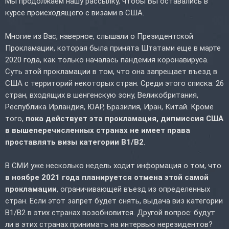
Мы продолжаем нашу рассылку, чтобы Вы оставались в
курсе происходящего с визами в США.
Многие из Вас, наверное, слышали о Президентской
Прокламации, которая была принята Штатами еще в марте
2020 года, как только началась пандемия коронавируса.
Суть этой прокламации в том, что она запрещает въезд в
США с территорий некоторых стран. Среди этого списка: 26
стран, входящих в шенгенскую зону, Великобритания,
Республика Ирландия, ЮАР, Бразилия, Иран, Китай. Кроме
того,
пока действует эта прокламация, дипмиссия США
в вышеперечисленных странах не имеет права
проставлять визы категории B1/B2
.
В СМИ уже несколько недель ходит информация о том, что
в ноябре 2021 года планируется отмена этой самой
прокламации
, ограничивающей въезд из определенных
стран. Если этот запрет будет снять, выдача виз категории
B1/B2 в этих странах возобновится. Другой вопрос: будут
ли в этих странах принимать на интервью нерезидентов?