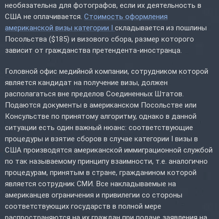
необязательна для фотографов, если их деятельность в
США не оплачивается.
Стоимость оформления
американской визы категории I
складывается из пошлины
Посольства ($185) и визового сбора, размер которого
зависит от гражданства претендента-иностранца.
Головной офис медийной компании, сотрудником которой
является кандидат на получение визы, должен
располагаться вне пределов Соединенных Штатов.
Подаются документы в американском Посольстве или
Консульстве по принятому алгоритму, однако в данной
ситуации есть один важный нюанс: соответствующие
процедуры и взятие сборов в случае категории I визы в
США производятся американской иммиграционной службой
по так называемому принципу взаимности, т.е. аналогично
процедурам, принятым в стране, гражданином которой
является сотрудник СМИ. Все накладываемые на
американцев ограничения и привилегии со стороны
соответствующих государств в полной мере
распространяются на их граждан при подаче заявления на