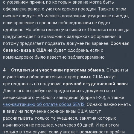
с указанием причин, по которым виза не могла быть
оформлена ранее, с учетом сроков поездки. Также в этом
письме следует объяснить возможные упущенные выгоды,
если прошение о срочном собеседовании не будет
одобрено. Но обязательно учитывайте: Посольство всегда
предупреждает о возможных задержках оформления, а
потому предлагает подавать документы заранее.
Срочная
бизнес-виза в США
не будет одобрена, если о
командировке было известно заблаговременно.
4 – Студенты и участники программ обмена.
Студенты
и участники образовательных программ в США могут
претендовать на получение
срочной студенческой визы
.
Для этого потребуется предоставить документы от
американского учебного заведения (форма I-20), а также
чек-квитанцию об оплате сбора SEVIS
. Однако важно иметь
в виду: на получение срочной визы США могут
рассчитывать только те учащиеся, занятия которых
начинаются не позднее, чем через 60 дней. И при этом
только в том случае, если у них нет возможности пройти