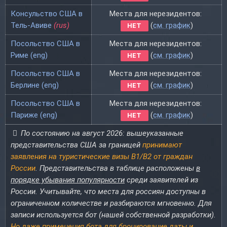
Консульство США в
Места для нерезидентов:
Тель-Авиве
(rus)
(
см. график
)
НЕТ
Посольство США в
Места для нерезидентов:
Риме (eng)
(
см. график
)
НЕТ
Посольство США в
Места для нерезидентов:
Берлине (eng)
(
см. график
)
НЕТ
Посольство США в
Места для нерезидентов:
Париже (eng)
(
см. график
)
НЕТ
По состоянию на август 2026: вышеуказанные
представительства США за границей
принимают
заявления на туристические визы B1/B2 от граждан
России
. Представительства в таблице расположены
в
порядке убывания популярности
среди заявителей из
России. Учитывайте, что места для россиян доступны в
ограниченном количестве и разбираются мгновенно. Для
записи используется бот (нашей собственной разработки).
Но даже применения бота для бронирование даты и