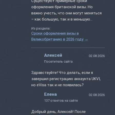
Существуют примерные сроки
оформления британской визы. Но
важно учесть, что они могут меняться
– как большую, так и в меньшую
сторону. К примеру, многое зависит от
Из раздела:
сезона. Если это сезон отпусков, то
Сроки оформления визы в
сроки рассмотрения документов
Великобританию в 2026 году
→
увеличиваются. А в период низкого
спроса заявления могут обрабатывать
Алексей
быстрее. Но заранее определить...
02.08.2026
Посетитель сайта
Здравствуйте! Что делать, если я
завершил регистрацию аккаунта UKVI,
но eVisa так и не появилась?
Елена
02.08.2026
137 ответов на сайте
Добрый день, Алексей! После