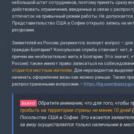
небольшой штат сотрудников, поэтому принять сразу в
действовать ограничения, введенные в связи с распрос
отпечаток на привычный режим работы. Не допускается 
Представительство США в Софии открыло запись на инт
ресурсами.
Заявителей из России, разумеется, волнует вопрос – дл
граждан Болгарии? Консульская служба отвечает: нет, в
причем им необязательно жить в Болгарии. Это значит, ч
России) также имеют право записаться на собеседован
отдается местным жителям
. Для нерезидентов выделяе
начинать оформление визы как можно раньше. Также пре
распространенными вопросами –
https://bg.usembassy.go
Обратите внимание, что для того, чтобы 
ВАЖНО
пробыть на территории страны не менее 10 дней
(
Посольства США в Софии. Это касается заявителе
за визу осуществляется только наличными в мес