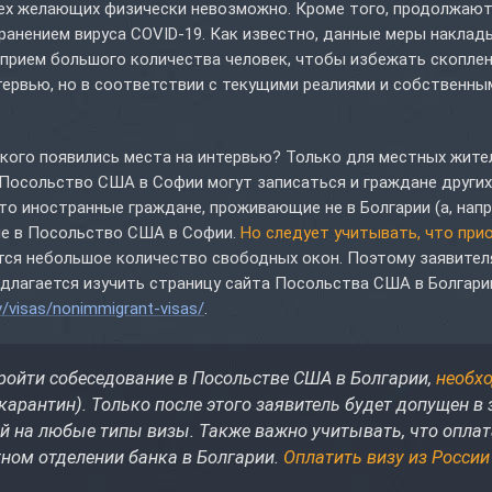
сех желающих физически невозможно. Кроме того, продолжаю
транением вируса COVID-19. Как известно, данные меры накла
прием большого количества человек, чтобы избежать скоплен
ервью, но в соответствии с текущими реалиями и собственны
я кого появились места на интервью? Только для местных жите
 Посольство США в Софии могут записаться и граждане других
то иностранные граждане, проживающие не в Болгарии (а, напр
ие в Посольство США в Софии.
Но следует учитывать, что при
тся небольшое количество свободных окон. Поэтому заявител
длагается изучить страницу сайта Посольства США в Болгари
v/visas/nonimmigrant-visas/
.
пройти собеседование в Посольстве США в Болгарии,
необх
карантин). Только после этого заявитель будет допущен в
й на любые типы визы. Также важно учитывать, что оплат
тном отделении банка в Болгарии.
Оплатить визу из России