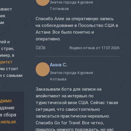
т
Знаток города 4 уровня
дывают
7 отзывов
ия.
Спасибо Алле за оперативную запись
ми
на собеседование в Посольство США в
Астане. Все было понятно и
оперативно.
лей и
2
0
Яндекс-отзыв от 17.07.2026
 стран,
имер, в
оритет
Анна С.
ям стоит
Знаток города 4 уровня
и с самыми
4 отзыва
Заказывали бота для записи на
апойнтмент на интервью по
одимо
туристической визе США. Сейчас такая
 здание
ситуация, что самостоятельно
а сбора
записаться практически нереально.
 нельзя
.
Спасибо Go for Travel. Все четко,
пришлось немного подождать, но нас