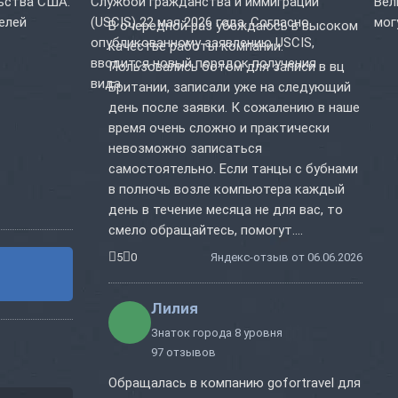
ьства США.
Службой гражданства и иммиграции
Вел
телей
(USCIS) 22 мая 2026 года. Согласно
мог
В очередной раз убеждаюсь в высоком
опубликованному заявлению USCIS,
качестве работы компании.
вводится новый порядок получения
Пользовались ботом для записи в вц
вида...
Британии, записали уже на следующий
день после заявки. К сожалению в наше
время очень сложно и практически
невозможно записаться
самостоятельно. Если танцы с бубнами
в полночь возле компьютера каждый
день в течение месяца не для вас, то
смело обращайтесь, помогут....
5
0
Яндекс-отзыв от 06.06.2026
Лилия
Знаток города 8 уровня
97 отзывов
Обращалась в компанию gofortravel для