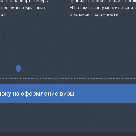
 загранпаспорт. Теперь
правил транслитерации Посол
 все визы в Британию
На этом этапе у многих заяви
 в...
возникают сложности:...
явку на оформление визы