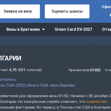
Офис
Заявка на визу
Оценить шансы
Визы в Британию
Green Card DV-2027
Отз
ЛГАРИИ
тинг
4,70
(
521
голосов)
59 882
Просмотров:
Ком
rtravel.ru
.
зы США (2022)
Виза в США через Варшаву
.
явителей для оформления визы B1/B2. Начиная с 08 декабря 2
 Болгарии. Но консульская служба отмечает, что
количество
с разными факторами. Во-первых, в Посольстве США в Болгарии