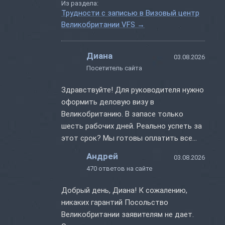
Из раздела:
документы за границей (включая
Трудности с записью в Визовый центр
Казахстан). Процедура оформления
Великобритании VFS
→
визы в Великобританию остается
стандартной – как если бы аппликант
Диана
обращался в ВЦ по месту проживания.
03.08.2026
Посетитель сайта
В...
Здравствуйте! Для руководителя нужно
оформить деловую визу в
Великобританию. В запасе только
шесть рабочих дней. Реально успеть за
этот срок? Мы готовы оплатить все
дополнительные сборы, но только если
Андрей
03.08.2026
визу...
470 ответов на сайте
Добрый день, Диана! К сожалению,
никаких гарантий Посольство
Великобритании заявителям не дает.