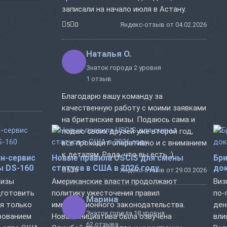
записали на начало июля в Астану.
5
0
Яндекс-отзыв от 04.02.2026
Наталья О.
Знаток города 2 уровня
1 отзыв
Благодарю вашу команду за
качественную работу с моими заявками
на британские визы. Подаюсь сама и
подаю своих друзей уже второй год,
все проходит оперативно и с вниманием
к деталям. Рада, что вы есть :)
н-сервис
Новые правила USCIS для смены
Бри
ы DS-160
статуса в США в 2026 году
док
5
0
Яндекс-отзыв от 29.03.2026
визы
Американские власти продолжают
Виз
дготовить
политику ужесточения правил
по-
Марина
ся только
иммиграционного законодательства.
ден
Знаток города 18 уровня
ьзованием
Новая инициатива была озвучена
вли
62 отзыва