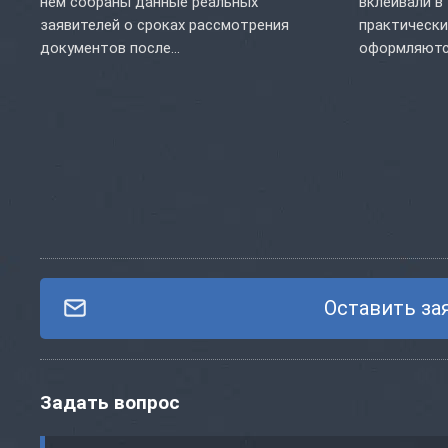
нем собраны данные реальных
вклеивали в
заявителей о сроках рассмотрения
практически
документов после...
оформляются
Оставить за
Задать вопрос