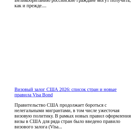
Великобританию российские граждане могут получить,
как и прежде....
Визовый залог США 2026: список стран и новые
правила Visa Bond
Правительство США продолжает бороться с
нелегальными мигрантами, в том числе ужесточая
визовую политику. В рамках новых правил оформления
визы в США для ряда стран было введено правило
визового залога (Visa...