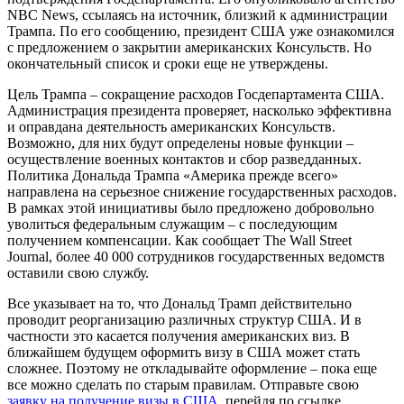
NBC News, ссылаясь на источник, близкий к администрации
Трампа. По его сообщению, президент США уже ознакомился
с предложением о закрытии американских Консульств. Но
окончательный список и сроки еще не утверждены.
Цель Трампа – сокращение расходов Госдепартамента США.
Администрация президента проверяет, насколько эффективна
и оправдана деятельность американских Консульств.
Возможно, для них будут определены новые функции –
осуществление военных контактов и сбор разведданных.
Политика Дональда Трампа «Америка прежде всего»
направлена на серьезное снижение государственных расходов.
В рамках этой инициативы было предложено добровольно
уволиться федеральным служащим – с последующим
получением компенсации. Как сообщает The Wall Street
Journal, более 40 000 сотрудников государственных ведомств
оставили свою службу.
Все указывает на то, что Дональд Трамп действительно
проводит реорганизацию различных структур США. И в
частности это касается получения американских виз. В
ближайшем будущем оформить визу в США может стать
сложнее. Поэтому не откладывайте оформление – пока еще
все можно сделать по старым правилам. Отправьте свою
заявку на получение визы в США
, перейдя по ссылке.