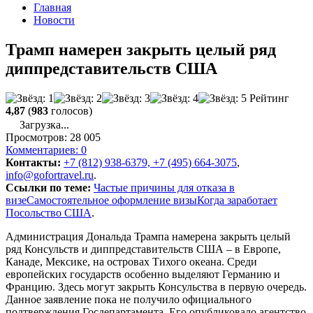
Главная
Новости
Трамп намерен закрыть целый ряд
диппредставительств США
Рейтинг
4,87
(
983
голосов)
Загрузка...
Просмотров:
28 005
Комментариев:
0
Контакты:
+7 (812) 938-6379, +7 (495) 664-3075
,
info@gofortravel.ru
.
Ссылки по теме:
Частые причины для отказа в
визе
Самостоятельное оформление визы
Когда заработает
Посольство США
.
Администрация Дональда Трампа намерена закрыть целый
ряд Консульств и диппредставительств США – в Европе,
Канаде, Мексике, на островах Тихого океана. Среди
европейских государств особенно выделяют Германию и
Францию. Здесь могут закрыть Консульства в первую очередь.
Данное заявление пока не получило официального
подтверждения Госдепартамента. Его опубликовало агентство