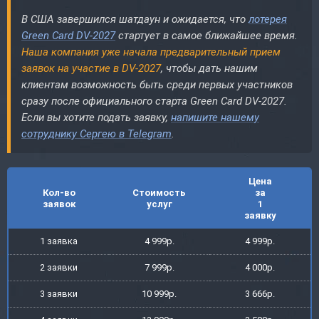
В США завершился шатдаун и ожидается, что
лотерея
Green Card DV-2027
стартует в самое ближайшее время.
Наша компания уже начала предварительный прием
заявок на участие в DV-2027
, чтобы дать нашим
клиентам возможность быть среди первых участников
сразу после официального старта Green Card DV-2027.
Если вы хотите подать заявку,
напишите нашему
сотруднику Сергею в Telegram
.
Цена
Кол-во
Стоимость
за
заявок
услуг
1
заявку
1 заявка
4 999р.
4 999р.
2 заявки
7 999р.
4 000р.
3 заявки
10 999р.
3 666р.