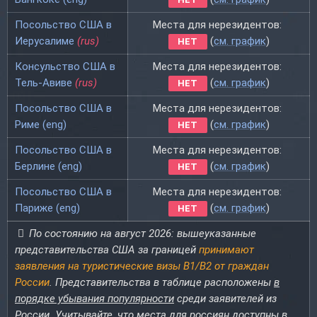
Посольство США в
Места для нерезидентов:
Иерусалиме
(rus)
(
см. график
)
НЕТ
Консульство США в
Места для нерезидентов:
Тель-Авиве
(rus)
(
см. график
)
НЕТ
Посольство США в
Места для нерезидентов:
Риме (eng)
(
см. график
)
НЕТ
Посольство США в
Места для нерезидентов:
Берлине (eng)
(
см. график
)
НЕТ
Посольство США в
Места для нерезидентов:
Париже (eng)
(
см. график
)
НЕТ
По состоянию на август 2026: вышеуказанные
представительства США за границей
принимают
заявления на туристические визы B1/B2 от граждан
России
. Представительства в таблице расположены
в
порядке убывания популярности
среди заявителей из
России. Учитывайте, что места для россиян доступны в