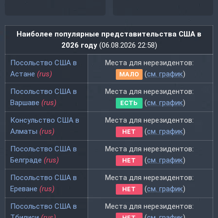
Наиболее популярные представительства США в
2026 году
(06.08.2026 22:58)
Посольство США в
Места для нерезидентов:
Астане
(rus)
(
см. график
)
МАЛО
Посольство США в
Места для нерезидентов:
Варшаве
(rus)
(
см. график
)
ЕСТЬ
Консульство США в
Места для нерезидентов:
Алматы
(rus)
(
см. график
)
НЕТ
Посольство США в
Места для нерезидентов:
Белграде
(rus)
(
см. график
)
НЕТ
Посольство США в
Места для нерезидентов:
Ереване
(rus)
(
см. график
)
НЕТ
Посольство США в
Места для нерезидентов:
Тбилиси
(rus)
(
см. график
)
НЕТ