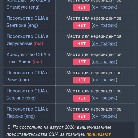
Стамбуле (eng)
(
см. график
)
НЕТ
Посольство США в
Места для нерезидентов:
Бангкоке (eng)
(
см. график
)
НЕТ
Посольство США в
Места для нерезидентов:
Иерусалиме
(rus)
(
см. график
)
НЕТ
Консульство США в
Места для нерезидентов:
Тель-Авиве
(rus)
(
см. график
)
НЕТ
Посольство США в
Места для нерезидентов:
Риме (eng)
(
см. график
)
НЕТ
Посольство США в
Места для нерезидентов:
Берлине (eng)
(
см. график
)
НЕТ
Посольство США в
Места для нерезидентов:
Париже (eng)
(
см. график
)
НЕТ
По состоянию на август 2026: вышеуказанные
представительства США за границей
принимают