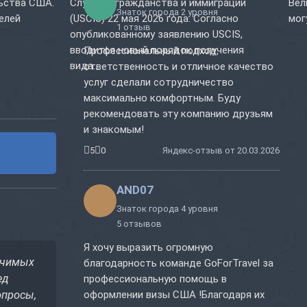
ьства США.
Службой гражданства и иммиграции
Вел
Знаток города 2 уровня
телей
(USCIS) 22 мая 2026 года. Согласно
мог
1 отзыв
опубликованному заявлению USCIS,
вводится новый порядок получения
Профессиональный подход,
вида...
ответственность и отличное качество
услуг сделали сотрудничество
максимально комфортным. Буду
рекомендовать эту компанию друзьям
и знакомым!
5
0
Яндекс-отзыв от 20.03.2026
AND07
Знаток города 4 уровня
5 отзывов
Я хочу выразить огромную
ачимых
благодарность команде GoForTravel за
ед
профессиональную помощь в
опросы,
оформлении визы США !Благодаря их