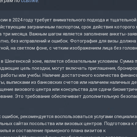
леграм по
ссылке
.
сии в 2024 году требует внимательного подхода и тщательной
ействующим заграничным паспортом, срок действия которого
а три месяца. Важным шагом является заполнение анкеты-заяв
тно, без исправлений и ошибок. Фотография для визы должна
ой, на светлом фоне, с четким изображением лица без головн
в Шенгенской зоне, является обязательным условием. Сумма 
ждающие цель поездки, могут включать приглашения, брониро
та работы или учебы. Наличие достаточного количества финан
ы, выписками из банковских счетов или наличием наличных де
щение визового центра или консульства для сдачи биометрич
ование. Это требование обеспечивает дополнительную безопа
 ошибок, рекомендуется воспользоваться услугами специали
ьных сайтах посольства или визовых центров. Подготовка к 
илья и составление примерного плана визитов к