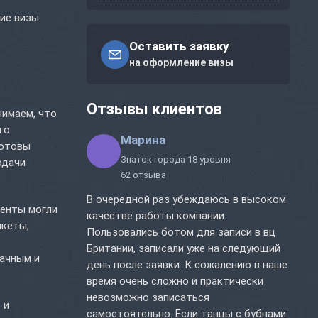
ние визы
Оставить заявку
на оформление визы
Отзывы клиентов
нимаем, что
го
Марина
готовы
Знаток города 18 уровня
одачи
62 отзыва
В очередной раз убеждаюсь в высоком
иенты могли
качестве работы компании.
нкеты,
Пользовались ботом для записи в вц
Британии, записали уже на следующий
рачным и
день после заявки. К сожалению в наше
время очень сложно и практически
невозможно записаться
 и
самостоятельно. Если танцы с бубнами