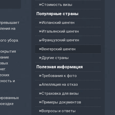
Стоимость визы
Популярные страны
 превышает
Испанский шенген
ления на
Итальянский шенген
Французский шенген
ого убора.
Венгерский шенген
покрытия
вание
Другие страны
совых
Полезная информация
нег.
еских
Требования к фото
сность и
Апелляция на отказ
Страховка для визы
зированных
Примеры документов
поездке
Вопросы и ответы