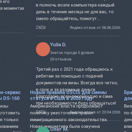
я его
в полночь возле компьютера каждый
ых моментах
день в течение месяца не для вас, то
смело обращайтесь, помогут....
5
0
Яндекс-отзыв от 06.06.2026
Yulia D.
Знаток города 5 уровня
20 отзывов
Третий раз с 2021 года обращаюсь к
ребятам за помощью с подачей
документов на визы. Всегда все четко,
в срок и за разумные деньги.
н-сервис
Новые правила USCIS для смены
Бри
Благодарю, всем рекомендую и сама
ы DS-160
статуса в США в 2026 году
док
при необходимости буду обращаться!
визы
Американские власти продолжают
Виз
5
0
Яндекс-отзыв от 20.04.2026
дготовить
политику ужесточения правил
по-
ся только
иммиграционного законодательства.
ден
ьзованием
Новая инициатива была озвучена
вли
Олег М.