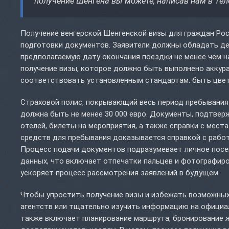
получение Шенгена вы можете, написав нам в Те
Получение венгерской Шенгенской визы для граждан Рос
подготовки документов. Заявители должны обладать д
предполагаемую дату окончания поездки не менее чем н
получение визы, которое должно быть выполнено аккура
соответствовать установленным стандартам: быть цветн
Страховой полис, покрывающий весь период пребывания 
должна быть не менее 30 000 евро. Документы, подтвер
отелей, билеты на мероприятия, а также справки с мес
средств для пребывания доказывается справкой с работ
Процесс подачи документов подразумевает личное посе
данных, что включает отпечатки пальцев и фотографир
ускоряет процесс рассмотрения заявлений в будущем.
Чтобы упростить получение визы и избежать возможных
агентств или тщательно изучить информацию на официал
также включает планирование маршрута, бронирование ж