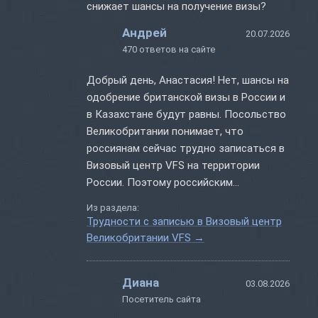
снижает шансы на получение визы?
Андрей
20.07.2026
470 ответов на сайте
Добрый день, Анастасия! Нет, шансы на
одобрение британской визы в России и
в Казахстане будут равны. Посольство
Великобритании понимает, что
россиянам сейчас трудно записаться в
Визовый центр VFS на территории
России. Поэтому российским
заявителям разрешается подавать
Из раздела:
документы за границей (включая
Трудности с записью в Визовый центр
Казахстан). Процедура оформления
Великобритании VFS
→
визы в Великобританию остается
стандартной – как если бы аппликант
Диана
обращался в ВЦ по месту проживания.
03.08.2026
Посетитель сайта
В...