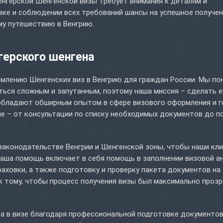
енгерской Шенгенской визы требует внимания к деталям и
вке и соблюдении всех требований шансы на успешное получе
му путешествию в Венгрию.
герского шенгена
рмлению Шенгенских виз в Венгрию для граждан России. Мы по
ься сложным и запутанным, поэтому наша миссия – сделать е
обладают обширным опытом в сфере визового оформления и 
 – от консультации по списку необходимых документов до п
законодательстве Венгрии и Шенгенской зоны, чтобы наши кл
Наша помощь включает в себя помощь в заполнении визовой а
ховки, а также подготовку и проверку пакета документов на
к тому, чтобы процесс получения визы был максимально проз
за в визе благодаря профессиональной подготовке документов