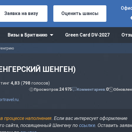
Офис
Заявка на визу
Оценить шансы
Визы в Британию
Green Card DV-2027
Отз
Венгрию
ВЕНГЕРСКИЙ ШЕНГЕН)
тинг
4,83
(
798
голосов)
24 975
0
Просмотров:
Комментариев:
Обновлен
rtravel.ru
.
в процессе наполнения
. Если вас интересует оформление
его сайта, посвященный Шенгену по
ссылке
. Оставить заяв