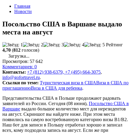
Главная
Новости
Посольство США в Варшаве выдало
места на август
Рейтинг
4,70
(
812
голосов)
Загрузка...
Просмотров:
57 642
Комментариев:
0
Контакты:
+7 (812) 938-6379, +7 (495) 664-3075
,
info@gofortravel.ru
.
Ссылки по теме:
Туристическая виза в США
Виза в США по
приглашению
Виза в США для ребенка
.
Представительства США в Польше продолжают радовать
заявителей из России. Сегодня (08 июня),
Посольство США в
Варшаве
выдало большое количество мест для нерезидентов
на август. Скриншот вы найдете ниже. При этом места
появились на самую востребованную категорию визы B1/B2.
Наш бот для записи в Польшу отработал хорошо и записал
всех, кому подходила запись на август. Если же при