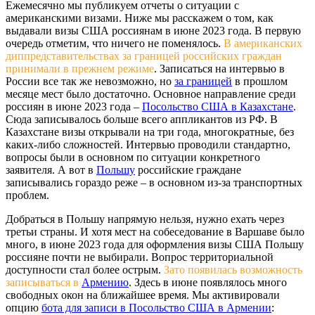
Ежемесячно мы публикуем отчеты о ситуации с
американскими визами. Ниже мы расскажем о том, как
выдавали визы США россиянам в июне 2023 года. В первую
очередь отметим, что ничего не поменялось.
В американских
диппредставительствах за границей российских граждан
принимали в прежнем режиме
. Записаться на интервью в
России все так же невозможно, но
за границей
в прошлом
месяце мест было достаточно. Основное направление среди
россиян в июне 2023 года –
Посольство США в Казахстане
.
Сюда записывалось больше всего аппликантов из РФ. В
Казахстане визы открывали на три года, многократные, без
каких-либо сложностей. Интервью проводили стандартно,
вопросы были в основном по ситуации конкретного
заявителя. А вот в
Польшу
российские граждане
записывались гораздо реже – в основном из-за транспортных
проблем.
Добраться в Польшу напрямую нельзя, нужно ехать через
третьи страны. И хотя мест на собеседование в Варшаве было
много, в июне 2023 года для оформления визы США Польшу
россияне почти не выбирали. Вопрос территориальной
доступности стал более острым.
Зато появилась возможность
записываться в
Армению
. Здесь в июне появлялось много
свободных окон на ближайшее время. Мы активировали
опцию
бота для записи в Посольство США в Армении
: