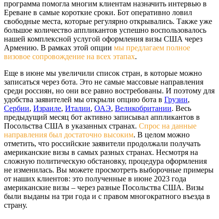
программа помогла многим клиентам назначить интервью в
Ереване в самые короткие сроки. Бот оперативно ловил
свободные места, которые регулярно открывались. Также уже
большое количество аппликантов успешно воспользовалось
нашей комплексной услугой оформления визы США через
Армению. В рамках этой опции
мы предлагаем полное
визовое сопровождение на всех этапах
.
Еще в июне мы увеличили список стран, в которые можно
записаться через бота. Это не самые массовые направления
среди россиян, но они все равно востребованы. И поэтому для
удобства заявителей мы открыли опцию бота в
Грузии
,
Сербии
,
Израиле
,
Италии
,
ОАЭ
,
Великобритании
. Весь
предыдущий месяц бот активно записывал аппликантов в
Посольства США в указанных странах.
Спрос на данные
направления был достаточно высоким
. В целом можно
отметить, что российские заявители продолжали получать
американские визы в самых разных странах. Несмотря на
сложную политическую обстановку, процедура оформления
не изменилась. Вы можете просмотреть выборочные примеры
от наших клиентов: это полученные в июне 2023 года
американские визы – через разные Посольства США. Визы
были выданы на три года и с правом многократного въезда в
страну.