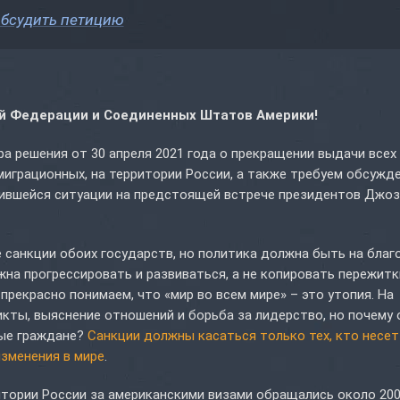
бсудить петицию
й Федерации и Соединенных Штатов Америки!
 решения от 30 апреля 2021 года о прекращении выдачи всех 
играционных, на территории России, а также требуем обсужд
жившейся ситуации на предстоящей встрече президентов Джо
е санкции обоих государств, но политика должна быть на благ
лжна прогрессировать и развиваться, а не копировать пережит
рекрасно понимаем, что «мир во всем мире» – это утопия. На
икты, выяснение отношений и борьба за лидерство, но почему 
вые граждане?
Санкции должны касаться только тех, кто несет
изменения в мире
.
итории России за американскими визами обращались около 200