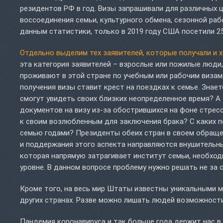
резидентов РФ в год. Визы запрашивали для различных це
воссоединения семьи, культурного обмена, сезонной раб
данным статистики, только в 2019 году США посетили 25
Отдельно выделим тех заявителей, которые получали и 
эта категория заявителей – взрослые или пожилые люди
проживают в этой стране по учебным или рабочим виз
получения визы ставит крест на поездках к семье. Знает
смогут увидеть своих близких неопределенное время? А
документов на визу из-за обострившихся на фоне стресс
к своим возлюбленным для заключения брака? С каких п
семью годами? Президенты обеих стран в своем обращен
и поддержания этого аспекта направляются внушительны
которая напрямую затрагивает институт семьи, необхо
уровне. В данном вопросе проблему нужно решать не за с
Кроме того, на весь мир Штаты известны уникальными м
других странах. Разве можно лишать людей возможност
Пандемия коронавируса и так больше года держит нас в