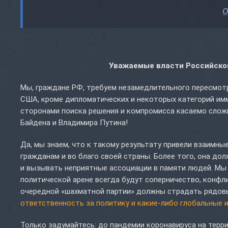
О
Уважаемые власти Российско
Мы, граждане РФ, требуем незамедлительного пересмотра
США, кроме дипломатических и некоторых категорий имм
сторонами поиска решения и компромисса касаемо сло
Байдена и Владимира Путина!
Да, мы знаем, что к такому результату привели взаимны
гражданам и во благо своей страны. Более того, она до
и вызывать неприятные ассоциации в памяти людей. Мы п
политической арене всегда будут соперничество, конфл
очередной «шахматной партии» должны страдать рядо
ответственность за политику и какие-либо глобальные 
Только задумайтесь: до пандемии коронавируса на терр