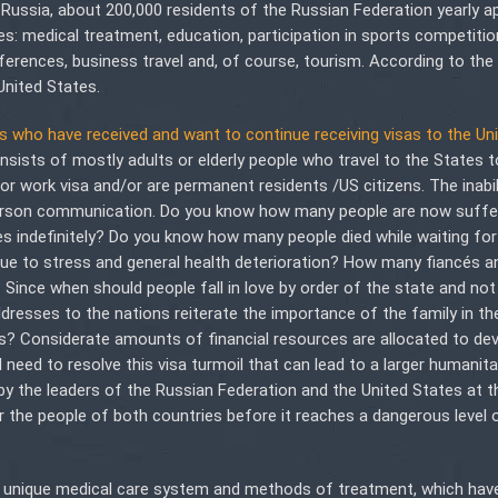
Russia, about 200,000 residents of the Russian Federation yearly ap
s: medical treatment, education, participation in sports competitio
onferences, business travel and, of course, tourism. According to th
United States.
ts who have received and want to continue receiving visas to the Un
onsists of mostly adults or elderly people who travel to the States to
 or work visa and/or are permanent residents /US citizens. The inabil
-person communication. Do you know how many people are now suffe
ones indefinitely? Do you know how many people died while waiting for
due to stress and general health deterioration? How many fiancés a
 Since when should people fall in love by order of the state and not
ddresses to the nations reiterate the importance of the family in the
es? Considerate amounts of financial resources are allocated to de
 need to resolve this visa turmoil that can lead to a larger humanitari
 by the leaders of the Russian Federation and the United States at t
or the people of both countries before it reaches a dangerous level 
for unique medical care system and methods of treatment, which hav