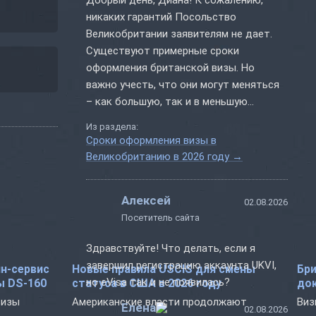
никаких гарантий Посольство
Великобритании заявителям не дает.
Существуют примерные сроки
оформления британской визы. Но
важно учесть, что они могут меняться
– как большую, так и в меньшую
сторону. К примеру, многое зависит от
Из раздела:
сезона. Если это сезон отпусков, то
Сроки оформления визы в
сроки рассмотрения документов
Великобританию в 2026 году
→
увеличиваются. А в период низкого
спроса заявления могут обрабатывать
Алексей
быстрее. Но заранее определить...
02.08.2026
Посетитель сайта
Здравствуйте! Что делать, если я
завершил регистрацию аккаунта UKVI,
н-сервис
Новые правила USCIS для смены
Бри
но eVisa так и не появилась?
ы DS-160
статуса в США в 2026 году
док
визы
Американские власти продолжают
Виз
Елена
02.08.2026