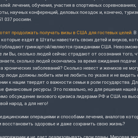
лей: лечения, обучения, участия в спортивных соревнованиях,
оты, научных конференций, деловых поездок и, конечно, туриз
1 037 россиян.
хотят продолжать получать визы в США для гостевых целей
. 
, которые ездят в Штаты навестить своих детей и внуков, ко
ам/обладают гринкартой/являются гражданами США. Невозмож
е ли Вы, сколько людей сейчас страдают от осознания того, ч
 знаете, сколько людей скончались за время ожидания подачи
а хронических заболеваний? Сколько невест и женихов не мог
ор люди должны любить или не любить по указке и не видеть
ии к нации твердят о важности семьи в роли государства. Дл
е финансовые ресурсы. Это похвально, но для решения нашей
димо обсуждение визового кризиса лидерами РФ и США на вы
вой народ, а для него!
едицинскими операциями и способами лечения, аналогов кото
и восстановить здоровье и даже сохранить свою жизнь?
 напряжении и не дает реализовывать свои планы. Мировая эк