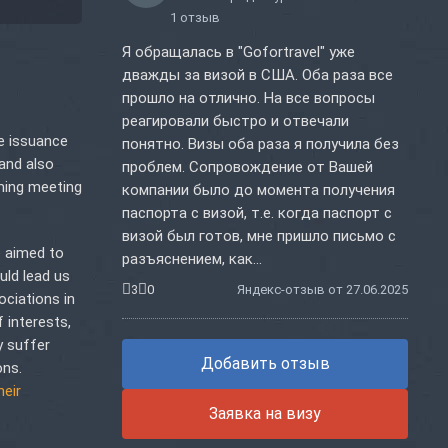
1 отзыв
Я обращалась в "Gofortravel" уже
дважды за визой в США. Оба раза все
прошло на отлично. На все вопросы
реагировали быстро и отвечали
he issuance
понятно. Визы оба раза я получила без
 and also
проблем. Сопровождение от Вашей
oming meeting
компании было до момента получения
паспорта с визой, т.е. когда паспорт с
визой был готов, мне пришло письмо с
e aimed to
разъяснением, как...
uld lead us
3
0
Яндекс-отзыв от 27.06.2025
ociations in
f interests,
y suffer
Добавить отзыв
ons.
heir
Заявка на визу