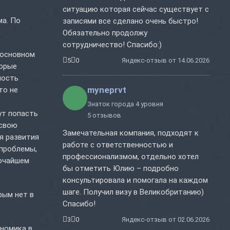
ситуацию которая сейчас существует с
ма. По
записями все сделано очень быстро!
Обязательно продолжу
сотрудничество! Спасибо:)
В основном
5
0
Яндекс-отзыв от 14.06.2026
торые
ность
myneprvt
то не
Знаток города 4 уровня
ут попасть
5 отзывов
 свою
Замечательная компания, подходят к
я развития
работе с ответственностью и
 проблемы,
профессионализмом, отдельно хотел
сочайшем
бы отметить Юлию – подробно
консультировала и помогала на каждом
шаге. Получил визу в Великобританию)
рым нет в
Спасибо!
3
0
Яндекс-отзыв от 02.06.2026
ономика в