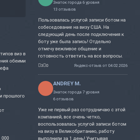
Знаток города 6 уровня
13 отзывов
Пользовалась услугой записи ботом на
собеседование на визу США. На
следующий день после подключения к
боту уже была запись! Отдельно
отмечу вежливое общение и
типов виз в
готовность ответить на все вопросы.
ения обеими
3
0
Яндекс-отзыв от 04.02.2026
зефа
ANDREY M.
о
Знаток города 7 уровня
ки прошлого
6 отзывов
Уже не первый раз сотрудничаю с этой
от
компанией, все очень четко,
воспользовалась услугой записи ботом
на визу в Великобританию, работу
 000
выполнили за 1 день! Учитывая