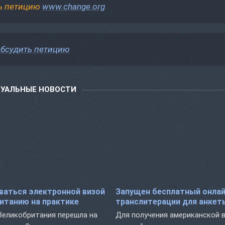
ь петицию
www.change.org
бсудить петицию
ТУАЛЬНЫЕ НОВОСТИ
ваться электронной визой
Запущен бесплатный онлай
итанию на практике
транслитерации для анкет
 Великобритания перешла на
Для получения американской 