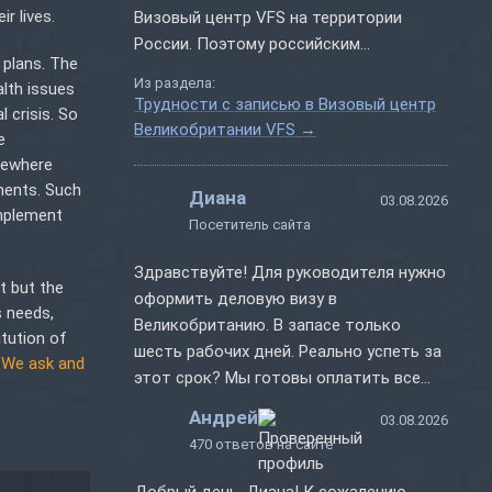
r lives.
Визовый центр VFS на территории
России. Поэтому российским
 plans. The
заявителям разрешается подавать
Из раздела:
alth issues
документы за границей (включая
Трудности с записью в Визовый центр
 crisis. So
Казахстан). Процедура оформления
Великобритании VFS
→
e
визы в Великобританию остается
lsewhere
стандартной – как если бы аппликант
ments. Such
Диана
обращался в ВЦ по месту проживания.
03.08.2026
implement
Посетитель сайта
В...
Здравствуйте! Для руководителя нужно
t but the
оформить деловую визу в
s needs,
Великобританию. В запасе только
itution of
шесть рабочих дней. Реально успеть за
! We ask and
этот срок? Мы готовы оплатить все
дополнительные сборы, но только если
Андрей
03.08.2026
визу...
470 ответов на сайте
Добрый день, Диана! К сожалению,