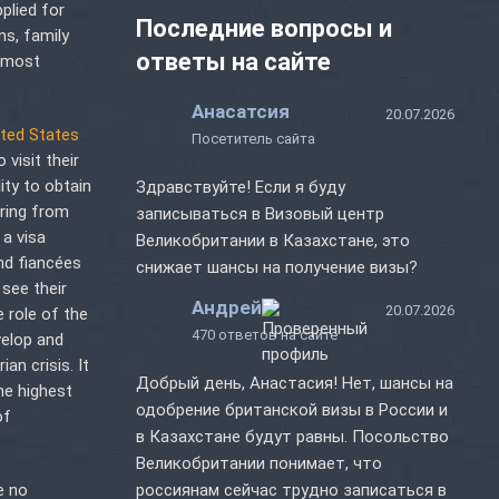
plied for
Последние вопросы и
ns, family
ответы на сайте
e most
Анасатсия
20.07.2026
ited States
Посетитель сайта
 visit their
ity to obtain
Здравствуйте! Если я буду
ring from
записываться в Визовый центр
 a visa
Великобритании в Казахстане, это
nd fiancées
снижает шансы на получение визы?
 see their
Андрей
20.07.2026
 role of the
470 ответов на сайте
velop and
an crisis. It
Добрый день, Анастасия! Нет, шансы на
he highest
одобрение британской визы в России и
of
в Казахстане будут равны. Посольство
Великобритании понимает, что
e no
россиянам сейчас трудно записаться в