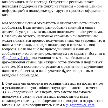
виз без каких-либо преград. Отсутствие рекламы в чате
позволяет поддерживать фокус на главном – обмене ценной
информацией и поддержке друг друга в процессе оформления
виз.
Мы особенно ценим открытость и многогранность нашего
сообщества. Ведь именно разнообразие мнений и опыта
делает обсуждения максимально полезными и интересными.
Независимо от того, насколько сложным или запутанным
может показаться процесс получения визы, мы уверены, что в
нашем чате каждый найдет поддержку и ответы на свои
вопросы. Если вы еще не присоединились к нашему
сообществу, настоятельно рекомендуем это сделать! Вступая в
@gofortravel_chat
, вы становитесь частью большой и
дружелюбной семьи, где каждый готов помочь и поделиться
советом. Мы постоянно стремимся к развитию и улучшению
нашего сообщества, и ваше участие будет неоценимым
вкладом в общее дело.
В будущем мы намерены не останавливаться на достигнутом
и установили новую амбициозную цель – достичь отметки в
33 333 подписчика. Мы верим, что вместе мы сможем
продолжать расти и развиваться, предоставляя всем
желающим полезную информацию по вопросам оформления
виз в США. Присоединяйтесь к нам в
@gofortravel_chat
,