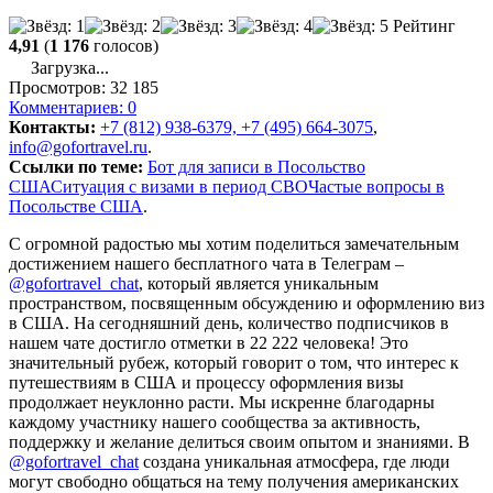
Рейтинг
4,91
(
1 176
голосов)
Загрузка...
Просмотров:
32 185
Комментариев:
0
Контакты:
+7 (812) 938-6379, +7 (495) 664-3075
,
info@gofortravel.ru
.
Ссылки по теме:
Бот для записи в Посольство
США
Ситуация с визами в период СВО
Частые вопросы в
Посольстве США
.
С огромной радостью мы хотим поделиться замечательным
достижением нашего бесплатного чата в Телеграм –
@gofortravel_chat
, который является уникальным
пространством, посвященным обсуждению и оформлению виз
в США. На сегодняшний день, количество подписчиков в
нашем чате достигло отметки в 22 222 человека! Это
значительный рубеж, который говорит о том, что интерес к
путешествиям в США и процессу оформления визы
продолжает неуклонно расти. Мы искренне благодарны
каждому участнику нашего сообщества за активность,
поддержку и желание делиться своим опытом и знаниями. В
@gofortravel_chat
создана уникальная атмосфера, где люди
могут свободно общаться на тему получения американских