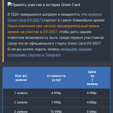
В США завершился шатдаун и ожидается, что
лотерея
Green Card DV-2027
стартует в самое ближайшее время.
Наша компания уже начала предварительный прием
заявок на участие в DV-2027
, чтобы дать нашим
клиентам возможность быть среди первых участников
сразу после официального старта Green Card DV-2027.
Если вы хотите подать заявку,
напишите нашему
сотруднику Сергею в Telegram
.
Цена
Кол-во
Стоимость
за
заявок
услуг
1
заявку
1 заявка
4 999р.
4 999р.
2 заявки
7 999р.
4 000р.
3 заявки
10 999р.
3 666р.