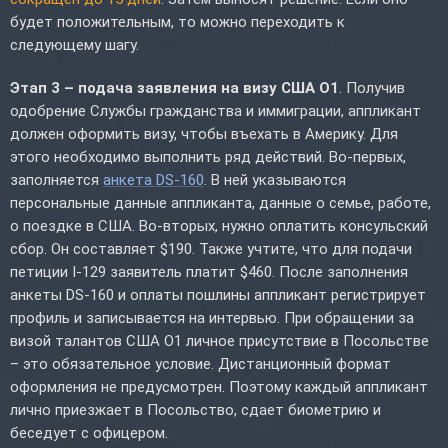
будет положительным, то можно переходить к
следующему шагу.
Этап 3 – подача заявления на визу США O1
. Получив
одобрение Службы гражданства и иммиграции, аппликант
должен оформить визу, чтобы въехать в Америку. Для
этого необходимо выполнить ряд действий. Во-первых,
заполняется
анкета DS-160
. В ней указываются
персональные данные аппликанта, данные о семье, работе,
о поездке в США. Во-вторых, нужно оплатить консульский
сбор. Он составляет $190. Также учтите, что для подачи
петиции I-129 заявитель платит $460. После заполнения
анкеты DS-160 и оплаты пошлины аппликант регистрирует
профиль и записывается на интервью. При обращении за
визой талантов США O1 личное присутствие в Посольстве
– это обязательное условие. Дистанционный формат
оформления не предусмотрен. Поэтому каждый аппликант
лично приезжает в Посольство, сдает биометрию и
беседует с офицером.