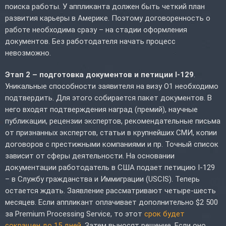
поиска работы. У аппликанта должен быть четкий план
развития карьеры в Америке. Поэтому договоренность о
работе необходима сразу – на стадии оформления
документов. Без работодателя начать процесс
невозможно.
Этап 2 – подготовка документов и петиции I-129
.
Уникальные способности заявителя на визу O1 необходимо
подтвердить. Для этого собирается пакет документов. В
него входят подтверждения наград (премий), научные
публикации, рецензии экспертов, рекомендательные письма
от признанных экспертов, статьи в крупнейших СМИ, копии
договоров с престижными компаниями и пр. Точный список
зависит от сферы деятельности. На основании
документации работодатель в США подает петицию I-129
– в Службу гражданства и Иммиграции (USCIS). Теперь
остается ждать. Заявление рассматривают четыре-шесть
месяцев. Если аппликант оплачивает дополнительно $2 500
за Premium Processing Service, то этот
срок будет
сокращен до 15 дней
. Затем выносят решение. Если оно