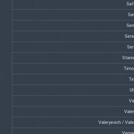
Saf
Sav
Sem
Sera
Ser
Stani
Timo
Ti
Ul
Va
Vale
Valeryevich / Vale
Venia