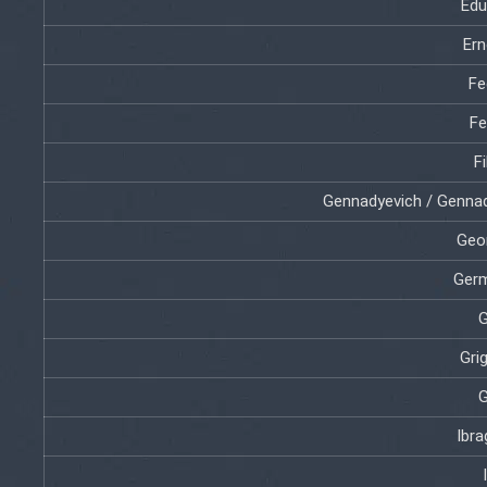
Edu
Ern
Fe
Fe
Fi
Gennadyevich / Gennad
Geor
Germ
G
Gri
G
Ibra