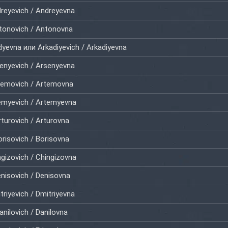
reyevich / Andreyevna
tonovich / Antonovna
dyevna или Arkadiyevich / Arkadiyevna
enyevich / Arsenyevna
temovich / Artemovna
emyevich / Artemyevna
rturovich / Arturovna
orisovich / Borisovna
gizovich / Chingizovna
nisovich / Denisovna
triyevich / Dmitriyevna
anilovich / Danilovna