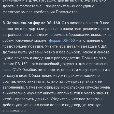
энтузиазм и т.д. Фотографию для визы C1/D желательно
делать в фотоателье – предварительно обсудив с
фотографом все требования Посольства.
3. Заполненная форма DS-160
. Это визовая анкета. В нее
вносятся стандартные данные о заявителе: реквизиты его
загранпаспорта, сведения о семье, образовании, выездах за
рубеж. Ключевой момент
формы DS-160
– это данные о
предстоящей поездке. Учтите: все детали въезда в США
должны быть указаны четко и без ошибок. Также в анкете
нужно вписать и сведения о работодателе. Помните, что
форма DS-160 – это важнейший документ для оформления
визы C1/D. Ошибки, неточности, опечатки могут привести к
отказу в визе. Обязательно изучите рекомендации по
составлению анкеты и только потом приступайте к ее
заполнению. Отметим: офицеры консульской службы очень
внимательно изучают анкеты аппликантов и часто звонят,
чтобы проверить данные. Убедитесь, что все телефоны
действующие, и что ваши коллеги подтвердят нужную
информацию.