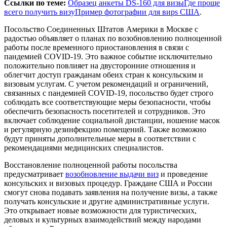
Ссылки по теме:
Образец анкеты DS-160 для визы
Где проще
всего получить визу
Пример фотографии для виps США
.
Посольство Соединенных Штатов Америки в Москве с
радостью объявляет о планах по возобновлению полноценной
работы после временного приостановления в связи с
пандемией COVID-19. Это важное событие исключительно
положительно повлияет на двусторонние отношения и
облегчит доступ гражданам обеих стран к консульским и
визовым услугам. С учетом рекомендаций и ограничений,
связанных с пандемией COVID-19, посольство будет строго
соблюдать все соответствующие меры безопасности, чтобы
обеспечить безопасность посетителей и сотрудников. Это
включает соблюдение социальной дистанции, ношение масок
и регулярную дезинфекцию помещений. Также возможно
будут приняты дополнительные меры в соответствии с
рекомендациями медицинских специалистов.
Восстановление полноценной работы посольства
предусматривает
возобновление выдачи виз
и проведение
консульских и визовых процедур. Граждане США и России
смогут снова подавать заявления на получение визы, а также
получать консульские и другие административные услуги.
Это открывает новые возможности для туристических,
деловых и культурных взаимодействий между народами