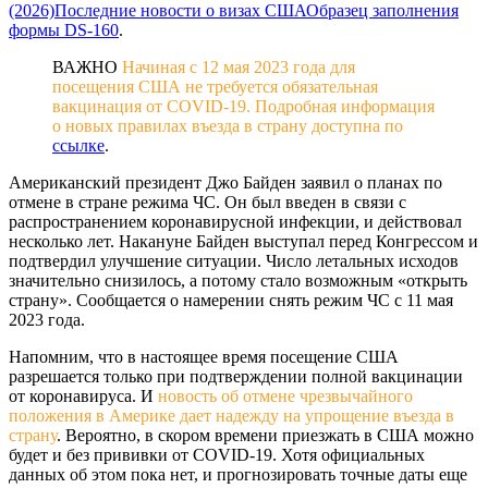
(2026)
Последние новости о визах США
Образец заполнения
формы DS-160
.
ВАЖНО
Начиная с 12 мая 2023 года для
посещения США не требуется обязательная
вакцинация от COVID-19. Подробная информация
о новых правилах въезда в страну доступна по
ссылке
.
Американский президент Джо Байден заявил о планах по
отмене в стране режима ЧС. Он был введен в связи с
распространением коронавирусной инфекции, и действовал
несколько лет. Накануне Байден выступал перед Конгрессом и
подтвердил улучшение ситуации. Число летальных исходов
значительно снизилось, а потому стало возможным «открыть
страну». Сообщается о намерении снять режим ЧС с 11 мая
2023 года.
Напомним, что в настоящее время посещение США
разрешается только при подтверждении полной вакцинации
от коронавируса. И
новость об отмене чрезвычайного
положения в Америке дает надежду на упрощение въезда в
страну
. Вероятно, в скором времени приезжать в США можно
будет и без прививки от COVID-19. Хотя официальных
данных об этом пока нет, и прогнозировать точные даты еще