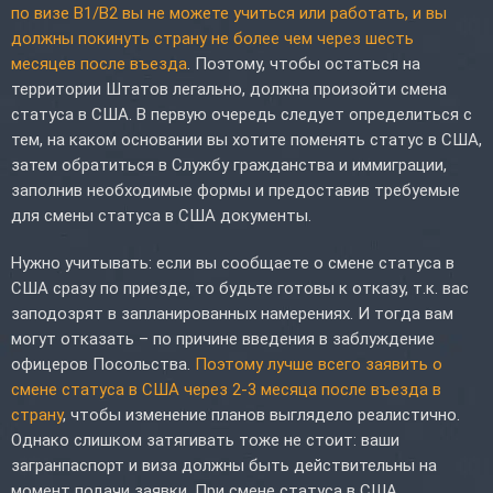
по визе B1/B2 вы не можете учиться или работать, и вы
должны покинуть страну не более чем через шесть
месяцев после въезда
. Поэтому, чтобы остаться на
территории Штатов легально, должна произойти смена
статуса в США. В первую очередь следует определиться с
тем, на каком основании вы хотите поменять статус в США,
затем обратиться в Службу гражданства и иммиграции,
заполнив необходимые формы и предоставив требуемые
для смены статуса в США документы.
Нужно учитывать: если вы сообщаете о смене статуса в
США сразу по приезде, то будьте готовы к отказу, т.к. вас
заподозрят в запланированных намерениях. И тогда вам
могут отказать – по причине введения в заблуждение
офицеров Посольства.
Поэтому лучше всего заявить о
смене статуса в США через 2-3 месяца после въезда в
страну
, чтобы изменение планов выглядело реалистично.
Однако слишком затягивать тоже не стоит: ваши
загранпаспорт и виза должны быть действительны на
момент подачи заявки. При смене статуса в США