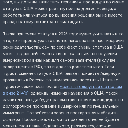
того, вы должны запастись терпением: процедура по смене
статуса в США может растянуться на долгие месяцы, а
работать или учиться до вынесения решения вы не имеете
права, поэтому остается только ждать.
Также при смене статуса в 2026 году нужно учитывать и то,
что, хотя процедура эта вполне легальна и не противоречит
законодательству, сам по себе факт смены статуса в США
может в дальнейшем негативно сказаться на получении
американской визы как для самого заявителя (в случае
возвращения в РФ), так и для его родственников. Если
турист, сменив статус в США, решает покинуть Америку и
проживать в России, то, намереваясь посетить Штаты с
туристическим визитом, он
может столкнуться с отказом
в визе 214(b)
: однажды изменив намерения в США, такой
заявитель всегда будет рассматриваться как кандидат на
долгосрочное проживание в Америке или потенциальный
иммигрант. Потребуется хорошо постараться и убедить
офицера Посольства, что в этот раз вы точно не будете
менять свои планы. Сделать это, разумеется, сложно.